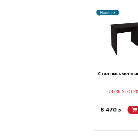
Новинка
Стол письменный
74730-STOLPI
8 470
p