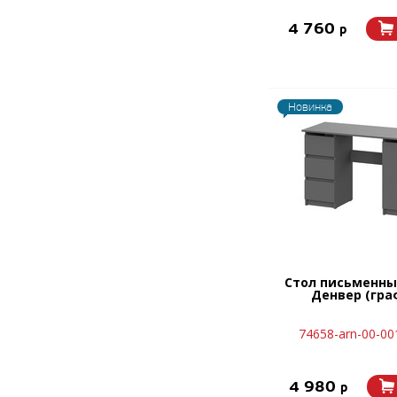
4 760
p
Новинка
Стол письменны
Денвер (гра
74658-arn-00-0
4 980
p