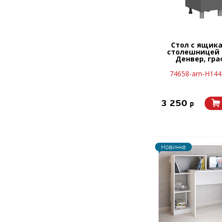
Стол с ящик
столешницей 
Денвер, гр
74658-arn-Н14
3 250
p
Новинка