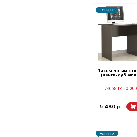
Новинка
Письменный сто
(венге-дуб мо
74658-tx-00-00
5 480
p
Новинка