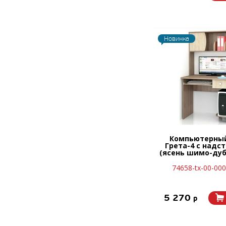
Новинка
Компьютерный
Грета-4 с надс
(ясень шимо-дуб
74658-tx-00-00
5 270
p