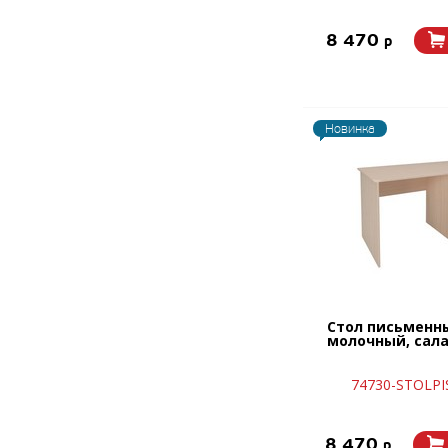
8 470
p
Новинка
Стол письменн
молочный, сал
74730-STOLPI
8 470
p