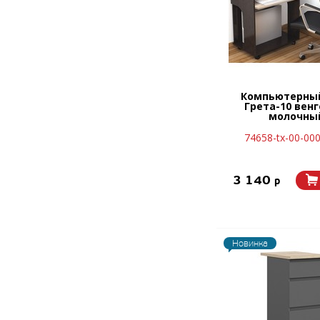
Компьютерный
Грета-10 венг
молочны
74658-tx-00-00
3 140
p
Новинка