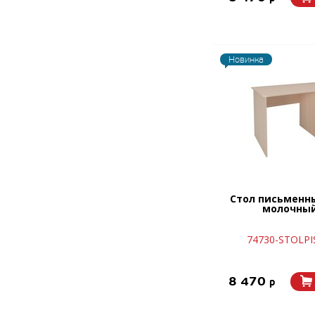
Новинка
Стол письменн
молочный
74730-STOLPI
8 470
p