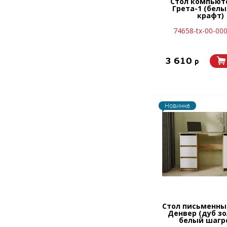
Стол компьют
Грета-1 (бел
крафт)
74658-tx-00-00
3 610
p
Новинка
Стол письменны
Денвер (дуб з
белый шагр