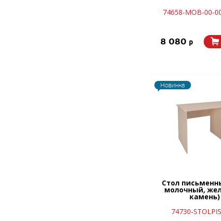
74658-MOB-00-0
8 080
p
Новинка
Стол письменн
молочный, же
камень)
74730-STOLPIS