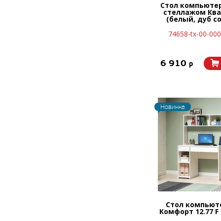
Стол компьюте
стеллажом Ква
(белый, дуб с
74658-tx-00-00
6 910
p
Новинка
Стол компьют
Комфорт 12.77 F