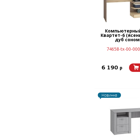
Компьютерный
Квартет-6 (ясе
дуб соном
74658-tx-00-00
6 190
p
Новинка