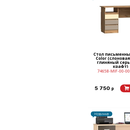
Стол письменны
Color (слоновая
глиняный серы
крафт)
74658-MIF-00-0
5 750
p
Новинка