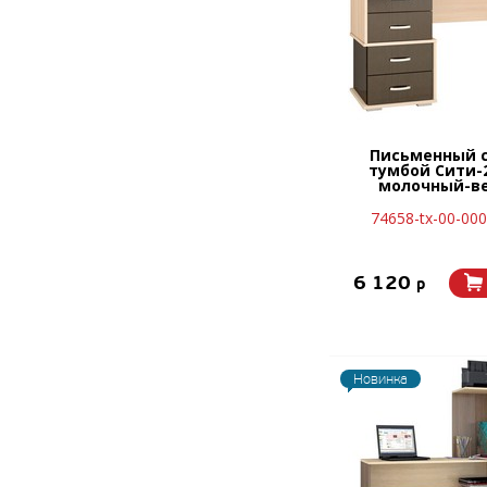
Письменный с
тумбой Сити-
молочный-ве
74658-tx-00-00
6 120
p
Новинка