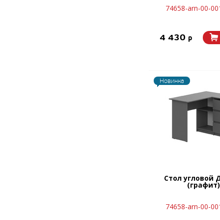
74658-arn-00-00
4 430
p
Новинка
Стол угловой 
(графит)
74658-arn-00-00