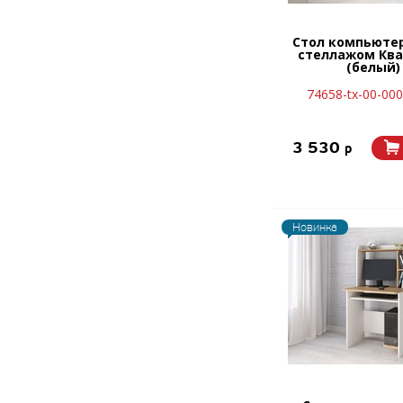
Стол компьюте
стеллажом Ква
(белый)
74658-tx-00-00
3 530
p
Новинка