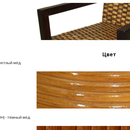
Цвет
светлый мёд.
DH) - тёмный мёд.