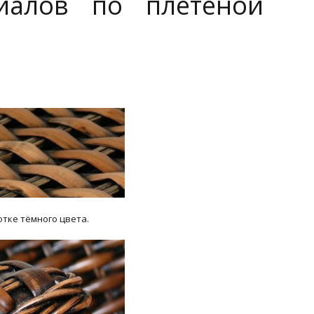
иалов по плетеной
отке тёмного цвета.