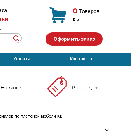
0
аса
Товаров
вки
0
p
u
Оформить заказ
Оплата
Контакты
Новинки
Распродажа
риалов по плетеной мебели KB