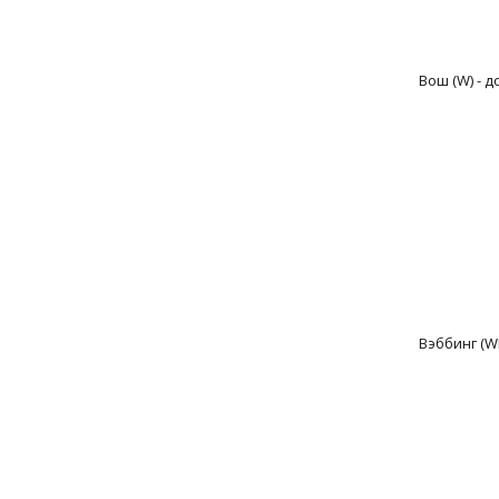
Вош (W) - 
Вэббинг (W