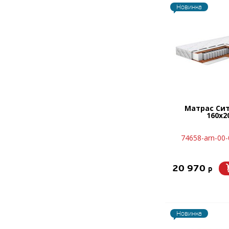
Новинка
Матрас Си
160х2
74658-arn-00
20 970
p
Новинка