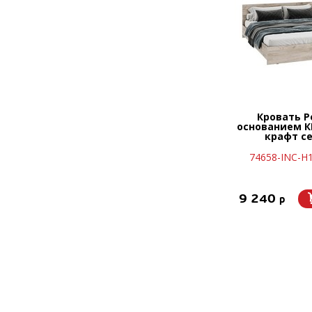
Кровать Р
основанием К
крафт с
74658-INC-Н
9 240
p